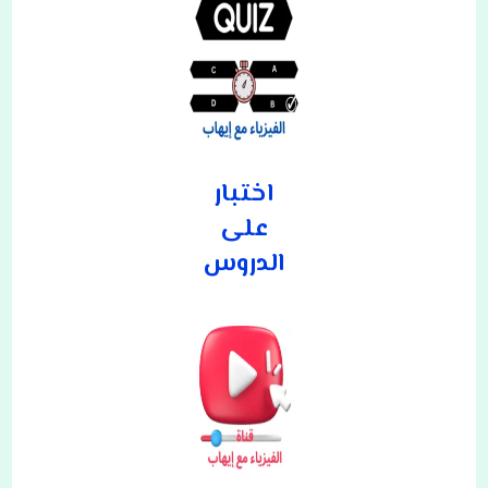
اختبار
على
الدروس