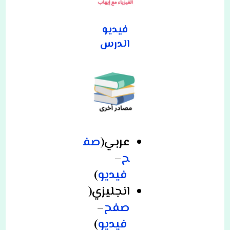
فيديو
الدرس
عربي(
صف
ح
–
فيديو
)
انجليزي(
صفح
–
فيديو
)