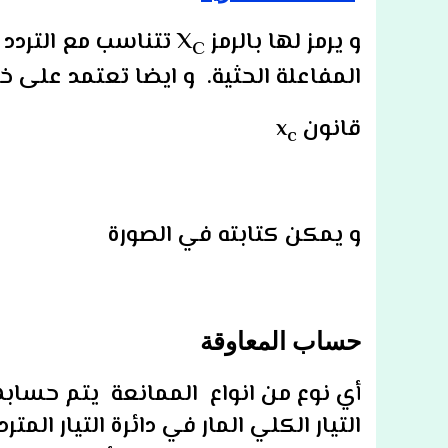
و يرمز لها بالرمز
X
تتناسب مع التردد ت
C
المفاعلة الحثية. و ايضا تعتمد على 
قانون x
c
و يمكن كتابته في الصورة
حساب المعاوقة
أي نوع من انواع الممانعة يتم حسا
التيار الكلي المار في دائرة التيار ال