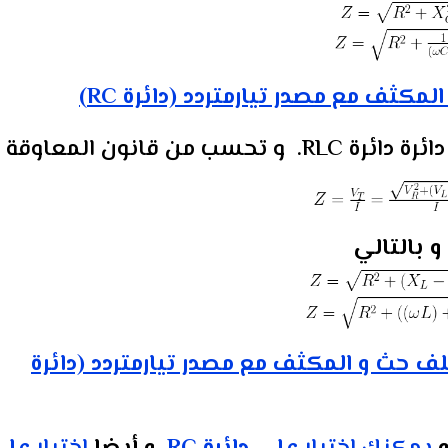
لمكثف مع مصدر تيارمتردد (دائرة RC)
R. و تحسب من
قانون المعاوقة z
و بالتالي
ف حث و المكثف مع مصدر تيارمتردد (دائرة