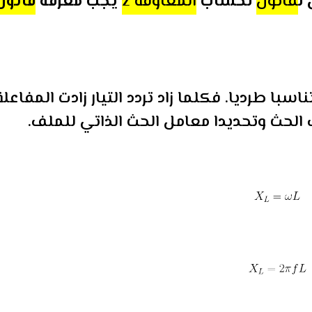
ل
قانون
لحساب
المعاوقة z
يجب معرفة
قانون
ناسب مع التردد f تناسبا طرديا. فكلما زاد تردد التيار زادت المفاعل
الحث وتحديدا معامل الحث الذاتي للملف.