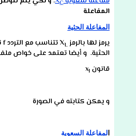
مفاعلة سعوية
X
.
و لكي يتم لتوصل 
C
المفاعلة
المفاعلة الحثية
يرمز لها بالرمز X
تت
L
الحثية. و أيضا تعتمد على خواص ملف 
قانون x
l
و يمكن كتابته في الصورة
ا
لمفاعلة السعوية