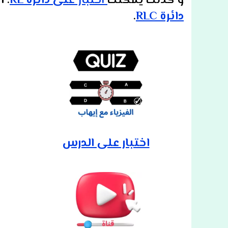
و كذلك يمكنك
اختبار ع
لى دائرة RL
.
أ
دائرة RLC
.
اختبار على الدرس