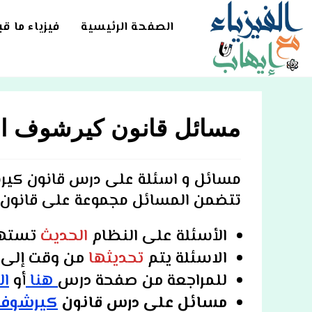
Ski
t
الصفحة الرئيسية
فيزياء ما ق
conten
مسائل قانون كيرشوف الا
مسائل و اسئلة على
درس قانون كيرش
تتضمن المسائل مجموعة على قانون ك
الأسئلة على
النظام
الحديث
تسته
الاسئلة يتم
تحديثها
من وقت إلى أ
للمراجعة من
صفحة درس
هنا
أو
ال
مسائل على درس قانون
كيرشوف 