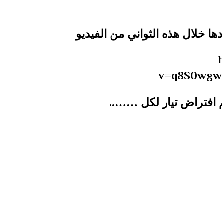
ها خلال هذه الثواني من الفيديو
v=q8S0wgw
 افتراض تيار لكل ……..