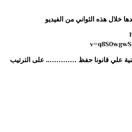
ها خلال هذه الثواني من الفيديو
v=q8S0wgwS
مبنية علي قانونا حفظ ………….. على الترتيب