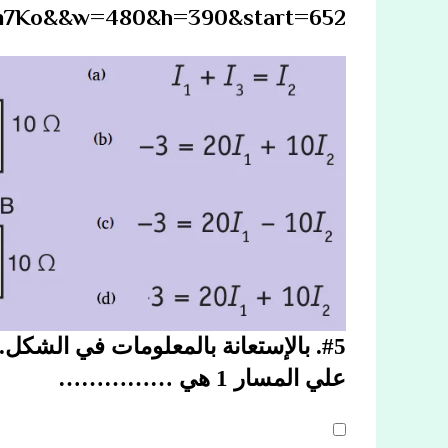
m7Ko&&w=480&h=390&start=652
#5.
بالإستعانة بالمعلومات في الشكل. 
علي المسار 1 هي ……………