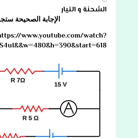
الشحنة و التيار
الإجابة الصحيحة ستجد
https://www.youtube.com/watch?
S4uI&&w=480&h=390&start=618