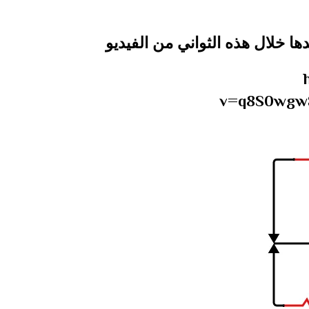
ها خلال هذه الثواني من الفيديو
v=q8S0wgw