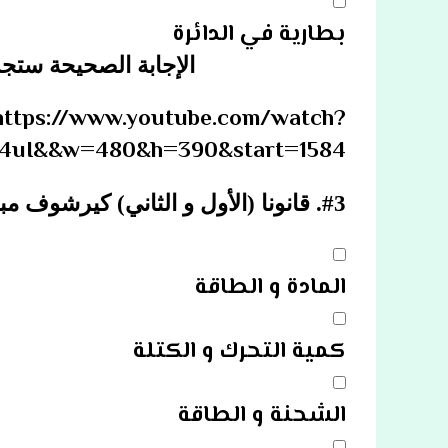
بطارية في الدائرة
الإجابة الصحيحة ستجد
https://www.youtube.com/watch?
4uI&&w=480&h=390&start=1584
#3.
قانونا (الأول و الثاني) كيرشوف 
المادة و الطاقة
كمية التحرك و الكتلة
الشحنة و الطاقة