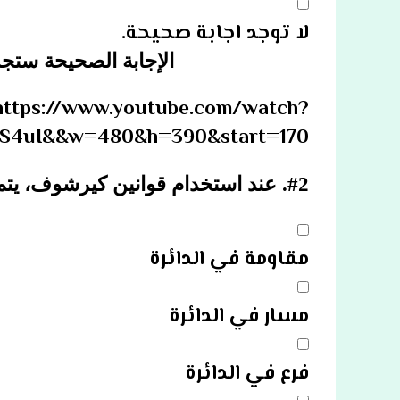
لا توجد اجابة صحيحة.
الإجابة الصحيحة ستجد
https://www.youtube.com/watch?
S4uI&&w=480&h=390&start=170
#2.
عند استخدام قوانين كيرشوف، يتم
مقاومة في الدائرة
مسار في الدائرة
فرع في الدائرة