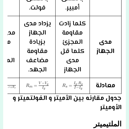
أمبير.
فولت.
كلما زادت
يزداد مدى
مقاومة
الجهاز
مدي ا
مدى
المجزئ
بزيادة
من 
الجهاز
كلما قل
مقاومة
إل
مدى
مضاعف
المالا
الجهاز
الجهد.
معادلة
جدول مقارنه بين الأميتر و الفولتميتر و
الأوميتر
الملتيميتر