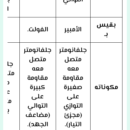
التوالي
بطر
الجه
بقيس
الأمبير
الفولت.
الأ
بـ
جلفانومتر
جلفانومتر
متصل
متصل
جلفان
معه
معه
متصل
مقاومة
مقاومة
مقا
مكوناته
صغيرة
كبيرة
عيار
على
على
متغي
التوازي
التوالي
بطار
(مجزئ
(مضاعف
التيار).
الجهد).