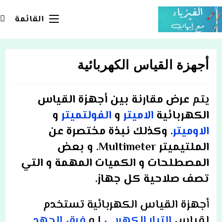
Ski
t
القائمة
conten
أجهزة القياس الكهربائية
يتم
عرض مقارنة بين أجهزة القياس
الكهربائية
الاميتر
و
الفولتميتر
و
الاوميتر
. وكذلك نبذة مختصرة عن
الملتيميتر Multimeter. و بعض
المصطلحات و الكميات المهمة و التي
تصف صلاحية كل جهاز.
أجهزة القياس الكهربائية تستخدم
لقياس
التيار الكهربي
I و
فرق الجهد