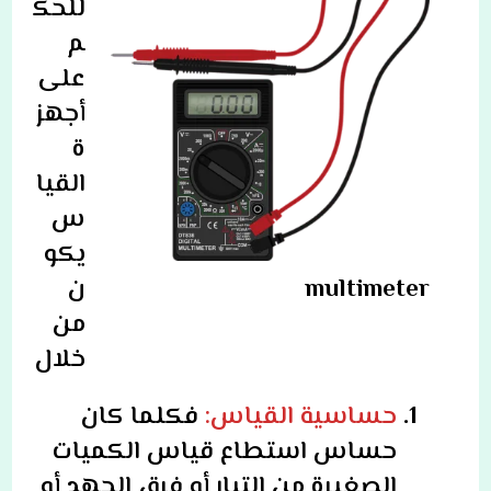
للحك
م
على
أجهز
ة
القيا
س
يكو
multimeter
ن
من
خلال
حساسية القياس:
فكلما كان
حساس استطاع قياس الكميات
الصغيرة من التيار أو فرق الجهد أو