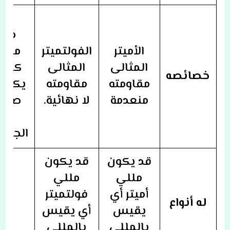
وج
مجم
الأميتر
الفولتميتر
مقاو
المثالى
المثالى
كبير
خصائصه
مقاومته
مقاومته
يكون ا
منعدمة
لا نهائية.
صغير
يت
الجلفا
قد يكون
قد يكون
مللي
مللي
أميتر أي
فولتميتر
له أنواع
يقيس
أي يقيس
بالمللى
بالمللى