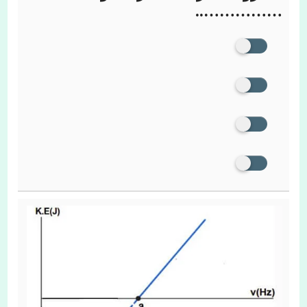
……………..