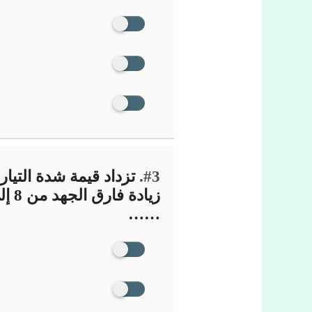
#3.
……