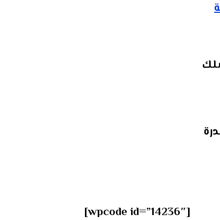
ة
سلك
رة
[wpcode id=”14236″]