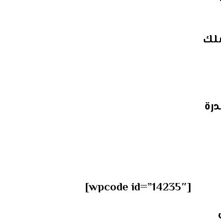
سلك
رة
[wpcode id=”14235″]