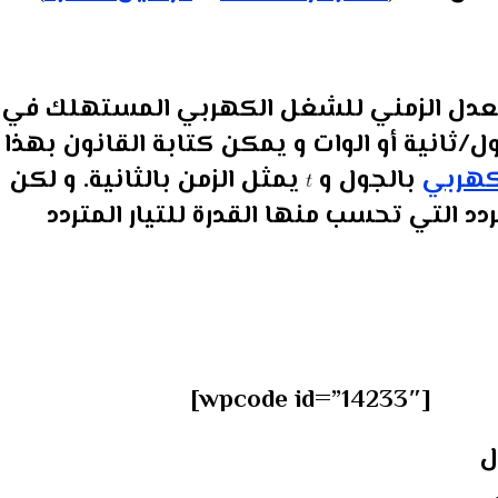
لمعدل الزمني للشغل الكهربي المستهلك في
ثانية أو الوات و يمكن كتابة القانون بهذا
كهربي
بالجول و
يمثل الزمن بالثانية. و لكن
تردد التي تحسب منها القدرة للتيار المتردد
[wpcode id=”14233″]
ل