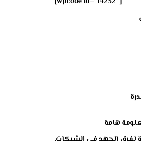
[wpcode id=”14232″]
رة
لومة هامة