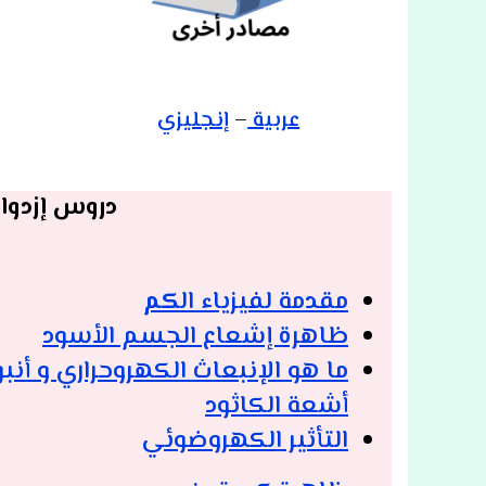
عربية
–
إنجليزي
دروس إزدوا
مقدمة لفيزياء ال
كم
ظاهرة إشعاع الجسم الأسود
ما هو الإنبعاث الكهروحراري و أنبو
أشعة الكاثود
التأثير الكهروضوئي