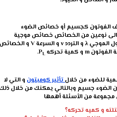
و التداخل و الحيود.
ف الفوتون كجسيم أو خصائص الضوء
لى نوعين من الخصائص خصائص موجية
متمثلة في كميات فيزيائية مثل الطول الموجي λ و التردد ν و السرعة V و الخصائ
كمية تحركه P
.
L
ية للضوء من خلال
تأثير كومبتون
و التي لا
ن الضوء جسيم وبالتالي يمكنك من خلال ذلك
مجموعة من الأسئلة أهمها
لته و كميه تحركه؟