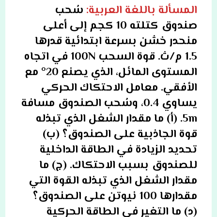
المسألة باللغة العربية:
سُحب
صندوق كتلته 10 كجم إلى أعلى
منحدر خشن بسرعة ابتدائية قدرها
1.5 م/ث. قوة السحب 100N في اتجاه
المستوى المائل، الذي يصنع 20° مع
الأفقي. معامل الاحتكاك الحركي
يساوي 0.4، وسُحب الصندوق مسافة
5m. (أ) ما مقدار الشغل الذي تبذله
قوة الجاذبية على الصندوق؟ (ب)
تحديد الزيادة في الطاقة الداخلية
للصندوق بسبب الاحتكاك. (ج) ما
مقدار الشغل الذي تبذله القوة التي
مقدارها 100 نيوتن على الصندوق؟
(د) ما التغير في الطاقة الحركية