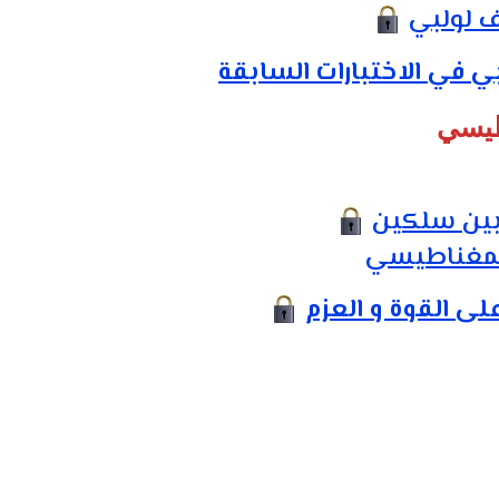
 لولبي
ي في الاختبارات السابقة
اطيسي
بين سلكين
 المغناطيسي
لى القوة و العزم