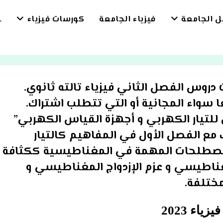
بل الجامعة
فيزياء الجامعة
كورسات فيزياء
E
E
 دروس الفصل الثاني فيزياء تالته ثانوي.
H
سواء المجانية أو التي تتطلب اشتراك.
للتيار الكهربي و أجهزة القياس الكهربي”
 الفصل الأول في المفاهيم كالتيار
مصطلحات المهمة في المغناطيسية ككثافة
اطيسي و عزم الإزدواج المغناطيسي و
مختلفة.
اء 2023