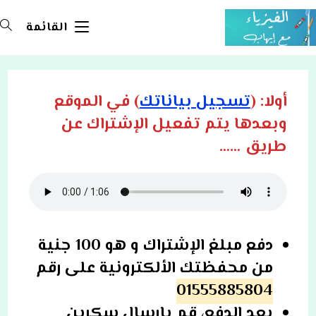
Ski
t
القائمة
conten
أولا: (
تسجيل بياناتك
) في الموقع
وبعدها يتم تفعيل الإشتراك عن
طريق ……
دفع مبلغ الإشتراك و هو 100 جنية
من محفظتك الألكترونية على رقم
01555885804
بعد الدفع، قم بإرسال سكرين